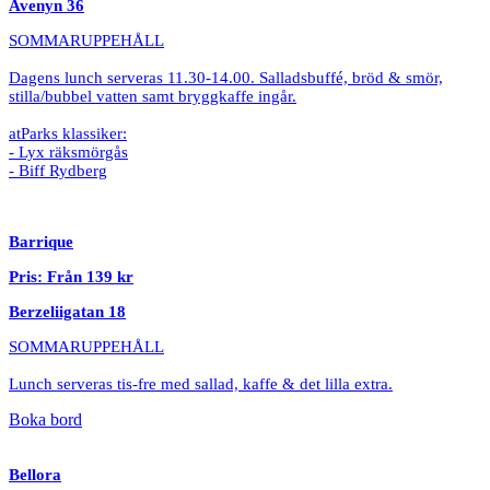
Avenyn 36
SOMMARUPPEHÅLL
Dagens lunch serveras 11.30-14.00. Salladsbuffé, bröd & smör,
stilla/bubbel vatten samt bryggkaffe ingår.
atParks klassiker:
- Lyx räksmörgås
- Biff Rydberg
Barrique
Pris: Från 139 kr
Berzeliigatan 18
SOMMARUPPEHÅLL
Lunch serveras tis-fre med sallad, kaffe & det lilla extra.
Boka bord
Bellora