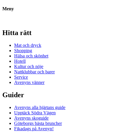
Meny
Hitta rätt
Mat och dryck
Shopping
Hälsa och skönhet
Hotell
Kultur och nöje
Nattklubbar och barer
Service
Avenyns vänner
Guider
Avenyns alla hjärtans guide
Upptäck Södra Vägen
Avenyns skoguide
Göteborgs bästa bruncher
Fikadags på Avenyn!