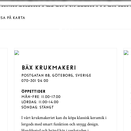
ENYNS VÄNNER ÄR VERKSAMHETER UTAN
AVENYOMRÅDET
ISA PÅ KARTA
BÄX KRUKMAKERI
POSTGATAN 8B, GÖTEBORG, SVERIGE
070-301 24 00
ÖPPETTIDER
MÅN-FRE: 11.00-17.00
LÖRDAG: 11.00-14.00
SÖNDAG: STÄNGT
I vårt krukmakeriet kan du köpa klassisk keramik i
lergods med smart funktion och snygg design.
Handdrejad och bränd här i verkstaden i