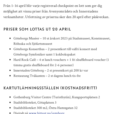
Från 1-16 april blir varje registrerad checkpoint en lott som ger dig
möjlighet att vinna priser från Avenyområdets och Innerstadens
verksamheter. Utlottning av priserna sker den 20 april efter påskveckan.
PRISER SOM LOTTAS UT 20 APRIL
Göteborgs Muséer – 10 st årskort 2023 på Stadsmuseet, Konstmuseet,
Röhsska och Sjöfartsmuseet
Göteborgs Konserthus – 2 presentkort till valfri konsert med
Göteborgs Symfoniker samt 1 kokbokspaket
Hard Rock Café – 4 st lunch vouchers + 1 fri shuffleboard voucher (1
timma gratis shuffleboard för 2-6 personer)
Innerstaden Göteborg – 2 st presentkort på 200 kr var
Restaurang Tvåkanten – 2 st dagens lunch tis-fre
KARTUTLÄMNINGSSTÄLLEN (KOSTNADSFRITT)
Gothenburg Visitor Centre (Turistbyrån), Kungsportsplatsen 2
Stadsbiblioteket, Götaplatsen 3
Stadsbiblioteket 300 m2, Östra Hamngatan 32
Digitalt på
www.hittaut.nu/goteborg