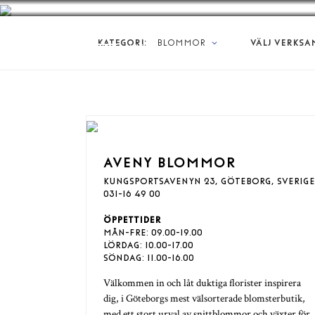
KATEGORI:
BLOMMOR
VÄLJ VERKSA
MENY
AVENY BLOMMOR
KUNGSPORTSAVENYN 23, GÖTEBORG, SVERIGE
031-16 49 00
ÖPPETTIDER
MÅN-FRE: 09.00-19.00
LÖRDAG: 10.00-17.00
SÖNDAG: 11.00-16.00
Välkommen in och låt duktiga florister inspirera
dig, i Göteborgs mest välsorterade blomsterbutik,
med ett stort urval av snittblommor och växter för