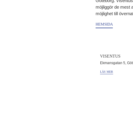
Göteborg. Visentus 
möjliggör de mest a
möjlighet till överna
HEMSIDA
VISENTUS
Ekmansgatan 5, Göt
LÄS MER