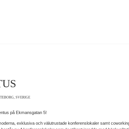
TUS
TEBORG, SVERIGE
sentus på Ekmansgatan 5!
moderna, exklusiva och välutrustade konferenslokaler samt coworking 