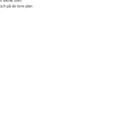
iv teknik som
 och på de övre plan