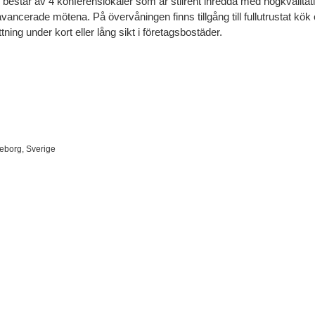
består av 4 konferenslokaler som är stilrent inredda med högkvalitat
vancerade mötena. På övervåningen finns tillgång till fullutrustat kök
ttning under kort eller lång sikt i företagsbostäder.
eborg, Sverige