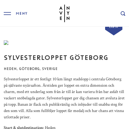
MENY
VISA
KARTA
SYLVESTERLOPPET GÖTEBORG
HEDEN, GÖTEBORG, SVERIGE
Sylvesterloppet är ett festligt 10 km långt stadslopp i centrala Göteborg
på självaste nyårsafton. Årstiden ger loppet en extra dimension och
charm, med ett underlag som från år till år kan variera från bar asfalt till
vackert snöbelagda gator. Sylvesterloppet ger dig chansen att avsluta året
på topp. Banan är flack och publikvänlig och inbjuder till snabba steg för
den som vill. Alla som fullföljer loppet får medalj och har chans att vinna
utlottade priser.
Heden
Start & slutdestination: