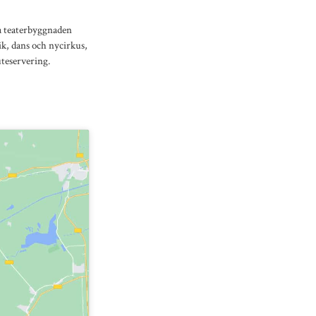
ka teaterbyggnaden
ik, dans och nycirkus,
uteservering.