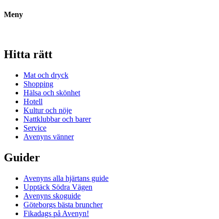
Meny
Hitta rätt
Mat och dryck
Shopping
Hälsa och skönhet
Hotell
Kultur och nöje
Nattklubbar och barer
Service
Avenyns vänner
Guider
Avenyns alla hjärtans guide
Upptäck Södra Vägen
Avenyns skoguide
Göteborgs bästa bruncher
Fikadags på Avenyn!