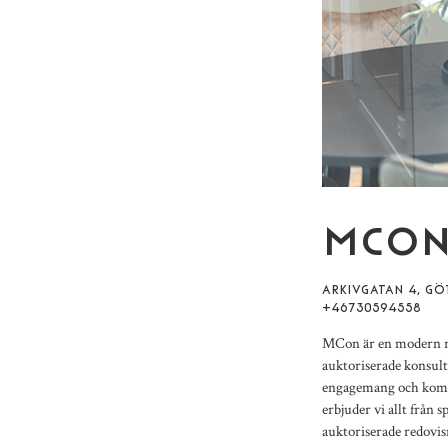
MCO
ARKIVGATAN 4, GÖ
+46730594558
MCon är en modern re
auktoriserade konsult
engagemang och kompe
erbjuder vi allt från 
auktoriserade redovis