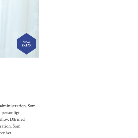
VISA
KARTA
administration. Som
å personligt
 behov. Därmed
stration. Som
renhet.