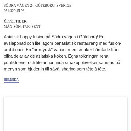
SÖDRA VÄGEN 24, GÖTEBORG, SVERIGE
031-320 45 06
ÖPPETTIDER
MÅN-SÖN: 17.00-SENT
Asiatisk happy fusion på Södra vägen i Göteborg! En
avslappnad och lite lagom panasiatisk restaurang med fusion-
ambitioner. En ”orrmyrsk” variant med smaker hämtade från
olika delar av de asiatiska köken. Egna tolkningar, rena
publikfrierier och lite annorlunda smakupplevelser samsas på
menyn som bjuder in till såväl sharing som tête à tête.
HEMSIDA