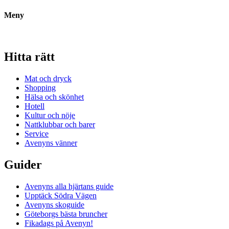
Meny
Hitta rätt
Mat och dryck
Shopping
Hälsa och skönhet
Hotell
Kultur och nöje
Nattklubbar och barer
Service
Avenyns vänner
Guider
Avenyns alla hjärtans guide
Upptäck Södra Vägen
Avenyns skoguide
Göteborgs bästa bruncher
Fikadags på Avenyn!