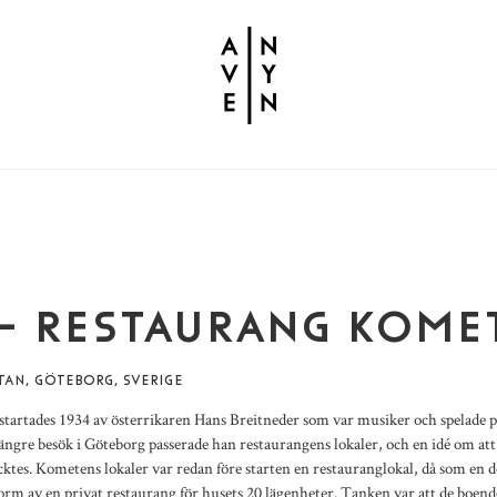
 – RESTAURANG KOME
AN, GÖTEBORG, SVERIGE
tartades 1934 av österrikaren Hans Breitneder som var musiker och spelade p
ängre besök i Göteborg passerade han restaurangens lokaler, och en idé om att g
ktes. Kometens lokaler var redan före starten en restauranglokal, då som en de
orm av en privat restaurang för husets 20 lägenheter. Tanken var att de boend