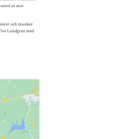
 entré ut mot
stnärer och musiker
er Ove Lundgren med