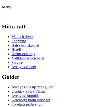
Meny
Hitta rätt
Mat och dryck
Shopping
Hälsa och skönhet
Hotell
Kultur och nöje
Nattklubbar och barer
Service
Avenyns vänner
Guider
Avenyns alla hjärtans guide
Upptäck Södra Vägen
Avenyns skoguide
Göteborgs bästa bruncher
Fikadags på Avenyn!