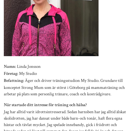
Linda Jonsson
Namn:
My Studio
Företag:
Äger och driver träningsstudion My Studio. Grundare till
Befattning:
konceptet Strong Mum som är störst i Göteborg på mammaträning och
arbetar på plats som personlig tränare, coach och kostrådgivare.
När startade ditt intresse för träning och hälsa?
Jag har alltid varit idrottsintresserad. Sedan barnsben har jag alltid älskat
skolidrotten, jag har dansat under både barn-och tonår, haft flera egna
hästar och tävlat mycket. Jag spelade innebandy, gick i friidrott och
hängde sedan på låset till gymmet den dagen jag fyllde 16 år och det var