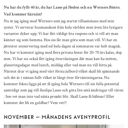
Nu har du fyllt 40 år, du har Lasse på Heden och nu Werners Bistro.
Vad kommer härnäst?
Nu är jag igång med Werners som jag startat tillsammans med min
syster. Vi serverar husmanskost från hela världen men även lite lyxigare
varianter dyker upp. Vi har fått väldigt bra respons och vi vill att man
känner sig som hemma. Hos oss får man göra som man vill. Vi har en
jättestor uteservering med sol hela dagen så sommaren var helt magisk.
Nu har vi kommit igång med flera privata fester för 20-70 års kalas, dop
mm. Vi har nu också fått igång övervåningen där man kan ha möten,
planeringsdagar med lunch, middag eller vad man nu vill hitta på.
Närmst drar vi igång med vårt första julbord vilket skall bli spännande
och det är i nästan fullt vilket är långt över förväntningarna. Nu
kommer fokus ligga på att få igång hela Werners till sin fulla potential
samtidigt som jag vill finslipa Lasse och göra lite små ändringar till våren
. Sen vet man inte vad nästa projekt blir. Skall Lasse få bäbisar? Eller
kommer det bli en guldbar? Vem vet?!
NOVEMBER – MÅNADENS AVENYPROFIL