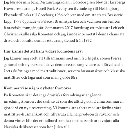
Jag började min bana Restaurangskolan i Göteborg sen blev det Lisebergs
Huvudrestaurang, Hotell Park Aveny sen flyttade jag till Helsingborg:
Flyttade tillbaka till Göteborg 1986 och var med om att starta Brasserie
Lipp, 1993 öppnade vi Palace i Brunnsparken och vad men om femton
fantastiska framgångsår. Sommaren 2017 hörde jag ett rykte att Leif och
Christer skulle sälja Kometen och jag kunde inte motstå denna chans att
driva och förvalta denna restaurangklenod från 1932
Hur känns det att bära vidare Kometens arv?
Jag känner mig stolt att tillsammans med min fru Ingela, sonen Pierre,
gammal och ny personal driva denna restaurang vidare och förvalta alla
årets skiftningar med mattraditioner, servera husmanskost och klassiska
maträtter och laga mat som man gjorde förr
Kommer vi se några nyheter framöver
På Kometen sker det inga drastiska förändringar angående
inredningstrender, det skall se ut som det alltid gjort. Denna sommaren
gjorde vi en ny uteservering, Vi komma att arbeta med att förfina våra
maträtter-husmankost och tillvarata alla närproducerda råvaror och
denna vinter blir det ett julbord som har förfinats och att avnjuta alla
klassiska delikatesser som hör Julen till.