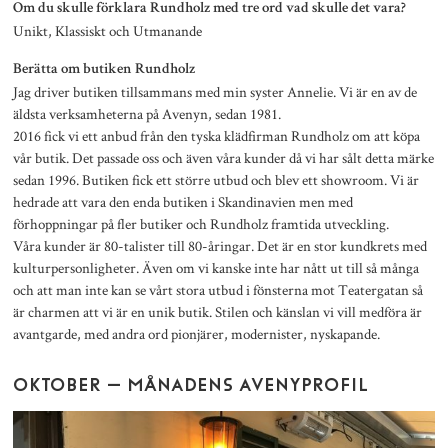
Om du skulle förklara Rundholz med tre ord vad skulle det vara?
Unikt, Klassiskt och Utmanande
Berätta om butiken Rundholz
Jag driver butiken tillsammans med min syster Annelie. Vi är en av de
äldsta verksamheterna på Avenyn, sedan 1981.
2016 fick vi ett anbud från den tyska klädfirman Rundholz om att köpa
vår butik. Det passade oss och även våra kunder då vi har sålt detta märke
sedan 1996. Butiken fick ett större utbud och blev ett showroom. Vi är
hedrade att vara den enda butiken i Skandinavien men med
förhoppningar på fler butiker och Rundholz framtida utveckling.
Våra kunder är 80-talister till 80-åringar. Det är en stor kundkrets med
kulturpersonligheter. Även om vi kanske inte har nått ut till så många
och att man inte kan se vårt stora utbud i fönsterna mot Teatergatan så
är charmen att vi är en unik butik. Stilen och känslan vi vill medföra är
avantgarde, med andra ord pionjärer, modernister, nyskapande.
OKTOBER – MÅNADENS AVENYPROFIL