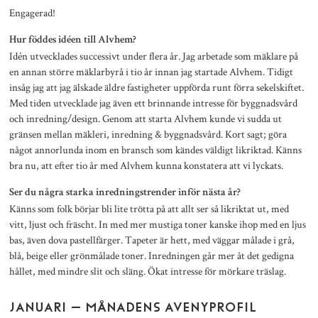
Engagerad!
Hur föddes idéen till Alvhem?
Idén utvecklades successivt under flera år. Jag arbetade som mäklare på
en annan större mäklarbyrå i tio år innan jag startade Alvhem. Tidigt
insåg jag att jag älskade äldre fastigheter uppförda runt förra sekelskiftet.
Med tiden utvecklade jag även ett brinnande intresse för byggnadsvård
och inredning/design. Genom att starta Alvhem kunde vi sudda ut
gränsen mellan mäkleri, inredning & byggnadsvård. Kort sagt; göra
något annorlunda inom en bransch som kändes väldigt likriktad. Känns
bra nu, att efter tio år med Alvhem kunna konstatera att vi lyckats.
Ser du några starka inredningstrender inför nästa år?
Känns som folk börjar bli lite trötta på att allt ser så likriktat ut, med
vitt, ljust och fräscht. In med mer mustiga toner kanske ihop med en ljus
bas, även dova pastellfärger. Tapeter är hett, med väggar målade i grå,
blå, beige eller grönmålade toner. Inredningen går mer åt det gedigna
hållet, med mindre slit och släng. Ökat intresse för mörkare träslag.
JANUARI – MÅNADENS AVENYPROFIL