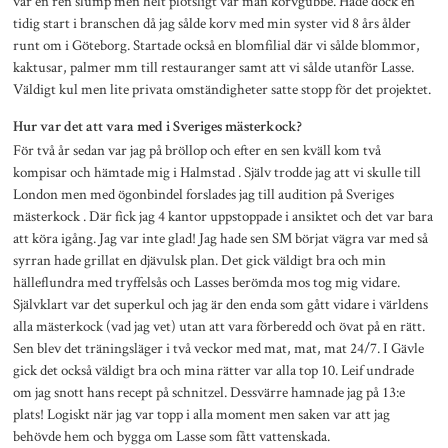
var en ren slump men helt plötsligt var man korvgubbe. Hade dock en
tidig start i branschen då jag sålde korv med min syster vid 8 års ålder
runt om i Göteborg. Startade också en blomfilial där vi sålde blommor,
kaktusar, palmer mm till restauranger samt att vi sålde utanför Lasse.
Väldigt kul men lite privata omständigheter satte stopp för det projektet.
Hur var det att vara med i Sveriges mästerkock?
För två år sedan var jag på bröllop och efter en sen kväll kom två
kompisar och hämtade mig i Halmstad . Själv trodde jag att vi skulle till
London men med ögonbindel forslades jag till audition på Sveriges
mästerkock . Där fick jag 4 kantor uppstoppade i ansiktet och det var bara
att köra igång. Jag var inte glad! Jag hade sen SM börjat vägra var med så
syrran hade grillat en djävulsk plan. Det gick väldigt bra och min
hälleflundra med tryffelsås och Lasses berömda mos tog mig vidare.
Självklart var det superkul och jag är den enda som gått vidare i världens
alla mästerkock (vad jag vet) utan att vara förberedd och övat på en rätt.
Sen blev det träningsläger i två veckor med mat, mat, mat 24/7. I Gävle
gick det också väldigt bra och mina rätter var alla top 10. Leif undrade
om jag snott hans recept på schnitzel. Dessvärre hamnade jag på 13:e
plats! Logiskt när jag var topp i alla moment men saken var att jag
behövde hem och bygga om Lasse som fått vattenskada.