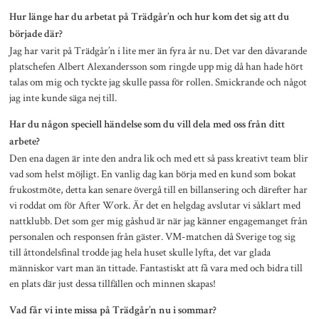
Hur länge har du arbetat på Trädgår’n och hur kom det sig att du
började där?
Jag har varit på Trädgår’n i lite mer än fyra år nu. Det var den dåvarande
platschefen Albert Alexandersson som ringde upp mig då han hade hört
talas om mig och tyckte jag skulle passa för rollen. Smickrande och något
jag inte kunde säga nej till.
Har du någon speciell händelse som du vill dela med oss från ditt
arbete?
Den ena dagen är inte den andra lik och med ett så pass kreativt team blir
vad som helst möjligt. En vanlig dag kan börja med en kund som bokat
frukostmöte, detta kan senare övergå till en billansering och därefter har
vi roddat om för After Work. Är det en helgdag avslutar vi såklart med
nattklubb. Det som ger mig gåshud är när jag känner engagemanget från
personalen och responsen från gäster. VM-matchen då Sverige tog sig
till åttondelsfinal trodde jag hela huset skulle lyfta, det var glada
människor vart man än tittade. Fantastiskt att få vara med och bidra till
en plats där just dessa tillfällen och minnen skapas!
Vad får vi inte missa på Trädgår’n nu i sommar?