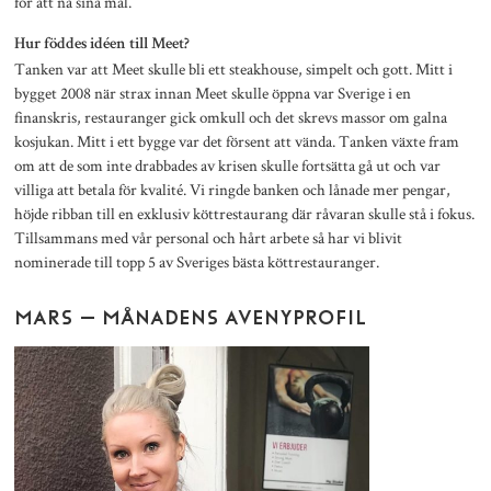
för att nå sina mål.
Hur föddes idéen till Meet?
Tanken var att Meet skulle bli ett steakhouse, simpelt och gott. Mitt i
bygget 2008 när strax innan Meet skulle öppna var Sverige i en
finanskris, restauranger gick omkull och det skrevs massor om galna
kosjukan. Mitt i ett bygge var det försent att vända. Tanken växte fram
om att de som inte drabbades av krisen skulle fortsätta gå ut och var
villiga att betala för kvalité. Vi ringde banken och lånade mer pengar,
höjde ribban till en exklusiv köttrestaurang där råvaran skulle stå i fokus.
Tillsammans med vår personal och hårt arbete så har vi blivit
nominerade till topp 5 av Sveriges bästa köttrestauranger.
MARS – MÅNADENS AVENYPROFIL