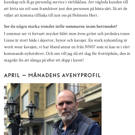
kunskap och få ge personlig service i världsklass. Att vägleda kunden till
att hitta sin stil som framhäver just den personen på bästa sätt. Så att de
väljer att komma tillbaka till just oss på Holmens Herr.
Ser du några starka trender inför sommaren inom herrmodet?
I sommar ser vi fortsatt mycket blått men även grönt och jordnära toner.
Linne är stort både i skjortor, byxor och kavajer. En stark nykomling är
work wear kavajen, vi har bland annat en från NN07 som ni kan se i vårt
kommande nyhetsbrev. Och sen vill jag slå ett slag för frottépikén, den är
magiskt fin att slänga på efter ett dopp i havet!
APRIL – MÅNADENS AVENYPROFIL