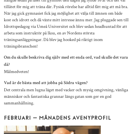
tillåtet för mig att träna där. Fysisk rörelse har alltid fått mig att må bra.
När jag gick gymnasiet fick jag möjlighet att välja till ämnen om både
kost och idrott och då växte mitt intresse ännu mer. Jag pluggade sen till
Idrottspedagog via Umeå Universitet och blev sedan headhuntad för att
arbeta som instruktör på Iksu, en av Nordens största
träningsanläggningar. Då blev jag hooked på riktigt inom
träningsbranschen!
Om du skulle beskriva dig själv med ett enda ord, vad skulle det vara
då?
Målmedveten!
Vad är de bästa med att jobba på Södra vägen?
Det centrala men lugna läget med vacker och mysig omgivning, vänliga
människor och fantastiska grannar längs gatan som ger en god
sammanhållning.
FEBRUARI – MÅNADENS AVENYPROFIL