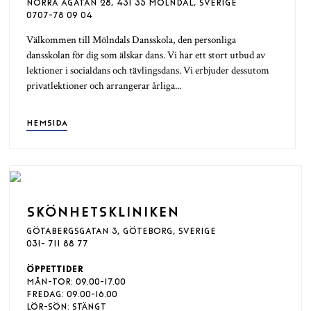
NORRA ÅGATAN 28, 431 35 MÖLNDAL, SVERIGE
0707-78 09 04
Välkommen till Mölndals Dansskola, den personliga
dansskolan för dig som älskar dans. Vi har ett stort utbud av
lektioner i socialdans och tävlingsdans. Vi erbjuder dessutom
privatlektioner och arrangerar årliga...
HEMSIDA
SKÖNHETSKLINIKEN
GÖTABERGSGATAN 3, GÖTEBORG, SVERIGE
031- 711 88 77
ÖPPETTIDER
MÅN-TOR: 09.00-17.00
FREDAG: 09.00-16.00
LÖR-SÖN: STÄNGT