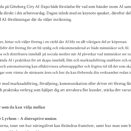
du på Göteborg City AI-Expo både förståelse för vad som händer inom AI sam
a direkt i din arbetsvardag. Dagen inleds med en keynote speaker, därefter d
d AI-föreläsningar där du väljer inriktning.
, hittar och väljer företag i en värld där AI blir en allt viktigare del av köpresan.
för ditt företag för att bli synlig och rekommenderad av både människor och AI.
a och distribuera innehåll på sociala medier när AI påverkar vad människor ser oc
nda AI i praktiken för att skapa innehåll, film och marknadsföring snabbare och s
ch automatisering kan effektivisera arbetsuppgifter och frigöra tid till det som sk
gar som väntar de närmaste åren och hur du kan förbereda din verksamhet redan i
 med marknadsföring, försäljning, kommunikation eller driver ett företag få
ch praktiska verktyg som hjälper dig att attrahera fler kunder, stärka ditt var
r som du kan välja mellan
 Lyrhem – A distruptive session
erna, teser om hur näringslivet kan förändras framöver, samt hur man som bo