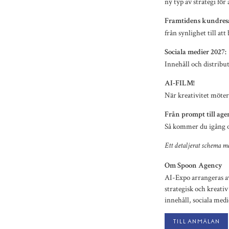
ny typ av strategi för 
Framtidens kundres
från synlighet till att
Sociala medier 2027:
Innehåll och distribut
AI-FILM!
När kreativitet möte
Från prompt till age
Så kommer du igång oc
Ett detaljerat schema me
Om Spoon Agency
AI-Expo arrangeras a
strategisk och kreat
innehåll, sociala medi
Till anmälan