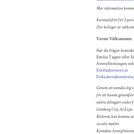
Mer information komme
Kostnadsfritt för 2 pers
Fler kollegor är välkom
Varmt Välkommen
Har du frågor kontakt
Emilia Tapper eller E
Avenyföreningen och
Emilia@avenyn.se
Erika.kern@innersta
Genom att anmäla dig ti
för att kunna genomföra
andra deltagare under 
Göteborg City AI Expo.
Bilderna kan komma att
sociala medier.
Kontakta Avenyföreninge