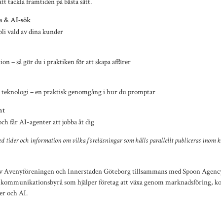
att tackla framtiden på bästa sätt.
a & AI-sök
 bli vald av dina kunder
ion – så gör du i praktiken för att skapa affärer
r teknologi – en praktisk genomgång i hur du promptar
nt
h får AI-agenter att jobba åt dig
d tider och information om vilka föreläsningar som hålls parallellt publiceras inom k
v Avenyföreningen och Innerstaden Göteborg tillsammans med Spoon Agency
iv kommunikationsbyrå som hjälper företag att växa genom marknadsföring, 
er och AI.