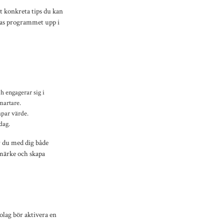
t konkreta tips du kan
elas programmet upp i
h engagerar sig i
martare.
apar värde.
dag.
r du med dig både
umärke och skapa
lag bör aktivera en