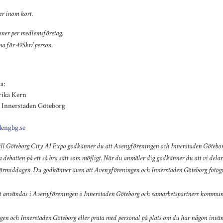
r inom kort.
oner per medlemsföretag.
na för 495kr/person.
a:
rika Kern
 Innerstaden Göteborg
dengbg.se
ll Göteborg City AI Expo godkänner du att Avenyföreningen och Innerstaden Göteborg
 debatten på ett så bra sätt som möjligt. När du anmäler dig godkänner du att vi dela
förmiddagen. Du godkänner även att Avenyföreningen och Innerstaden Göteborg fotogr
 användas i Avenyföreningen o Innerstaden Göteborg och samarbetspartners kommuni
n och Innerstaden Göteborg eller prata med personal på plats om du har någon invän