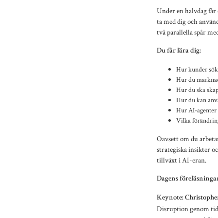
Under en halvdag får 
ta med dig och använd
två parallella spår me
Du får lära dig:
Hur kunder söker
Hur du marknads
Hur du ska skap
Hur du kan anvä
Hur AI-agenter o
Vilka förändrin
Oavsett om du arbetar
strategiska insikter o
tillväxt i AI-eran.
Dagens föreläsninga
Keynote: Christopher
Disruption genom tid