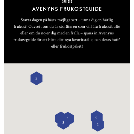
GUIDE
AVENYNS FRUKOSTGUIDE
Starta dagen på bästa möjliga sätt – unna dig en härlig
frukost! Oavsett om du är storätaren som vill äta frukostbuffé
eller om du nöjer dig med en fralla – spana in Avenyns
frukostguide för att hitta ditt nya favoritställe, och deras buffé
eller frukostpaket!
5
6
4
1
3
2