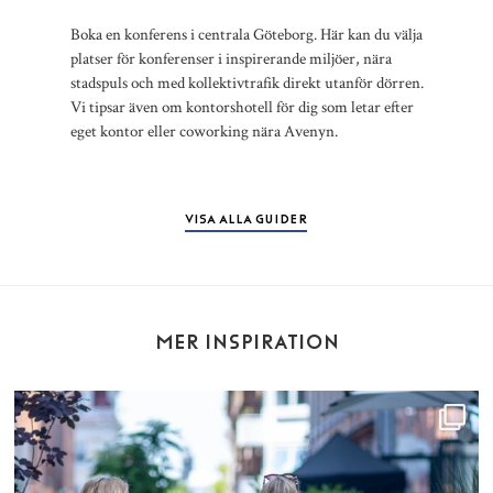
Välkom
Boka en konferens i centrala Göteborg. Här kan du välja
finns i
platser för konferenser i inspirerande miljöer, nära
också 
stadspuls och med kollektivtrafik direkt utanför dörren.
napolit
Vi tipsar även om kontorshotell för dig som letar efter
modern
eget kontor eller coworking nära Avenyn.
nästa f
VISA ALLA GUIDER
MER INSPIRATION