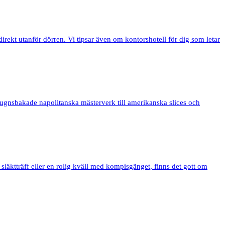
direkt utanför dörren. Vi tipsar även om kontorshotell för dig som letar
ugnsbakade napolitanska mästerverk till amerikanska slices och
släktträff eller en rolig kväll med kompisgänget, finns det gott om