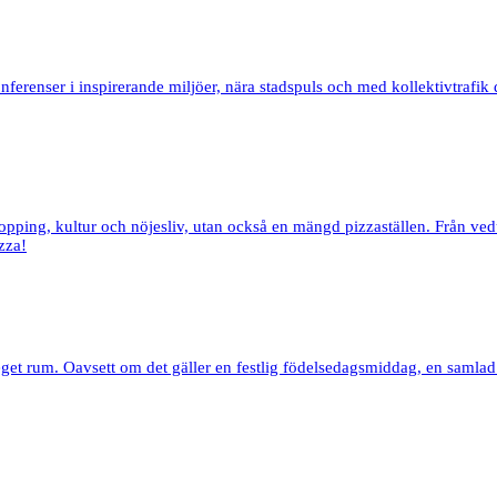
ferenser i inspirerande miljöer, nära stadspuls och med kollektivtrafik 
pping, kultur och nöjesliv, utan också en mängd pizzaställen. Från ved
zza!
eget rum. Oavsett om det gäller en festlig födelsedagsmiddag, en samlad 