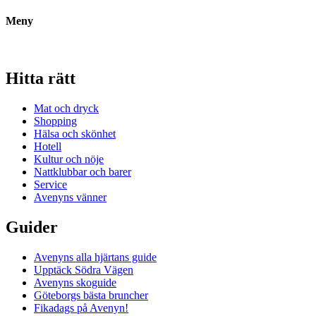
Meny
Hitta rätt
Mat och dryck
Shopping
Hälsa och skönhet
Hotell
Kultur och nöje
Nattklubbar och barer
Service
Avenyns vänner
Guider
Avenyns alla hjärtans guide
Upptäck Södra Vägen
Avenyns skoguide
Göteborgs bästa bruncher
Fikadags på Avenyn!