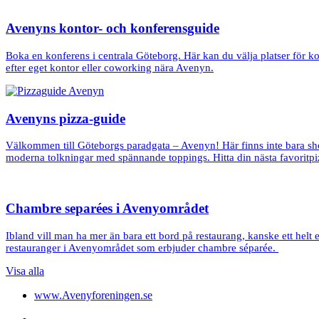
Avenyns kontor- och konferensguide
Boka en konferens i centrala Göteborg. Här kan du välja platser för kon
efter eget kontor eller coworking nära Avenyn.
Avenyns pizza-guide
Välkommen till Göteborgs paradgata – Avenyn! Här finns inte bara sho
moderna tolkningar med spännande toppings. Hitta din nästa favoritpi
Chambre separées i Avenyområdet
Ibland vill man ha mer än bara ett bord på restaurang, kanske ett helt 
restauranger i Avenyområdet som erbjuder chambre séparée.
Visa alla
www.Avenyforeningen.se