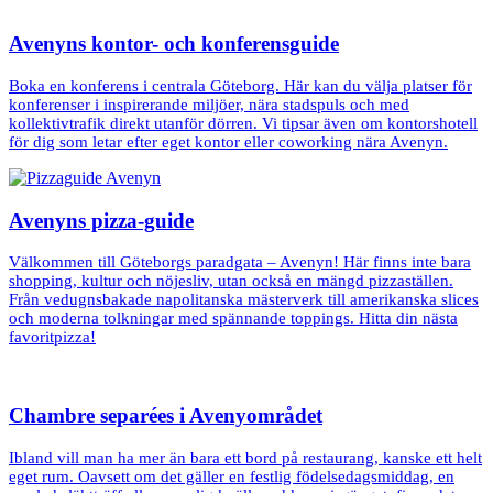
Avenyns kontor- och konferensguide
Boka en konferens i centrala Göteborg. Här kan du välja platser för
konferenser i inspirerande miljöer, nära stadspuls och med
kollektivtrafik direkt utanför dörren. Vi tipsar även om kontorshotell
för dig som letar efter eget kontor eller coworking nära Avenyn.
Avenyns pizza-guide
Välkommen till Göteborgs paradgata – Avenyn! Här finns inte bara
shopping, kultur och nöjesliv, utan också en mängd pizzaställen.
Från vedugnsbakade napolitanska mästerverk till amerikanska slices
och moderna tolkningar med spännande toppings. Hitta din nästa
favoritpizza!
Chambre separées i Avenyområdet
Ibland vill man ha mer än bara ett bord på restaurang, kanske ett helt
eget rum. Oavsett om det gäller en festlig födelsedagsmiddag, en