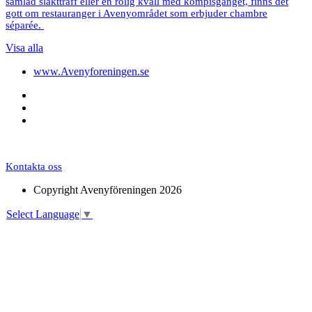
samlad släktträff eller en rolig kväll med kompisgänget, finns det
gott om restauranger i Avenyområdet som erbjuder chambre
séparée.
Visa alla
www.Avenyforeningen.se
Kontakta oss
Copyright Avenyföreningen 2026
Select Language
▼