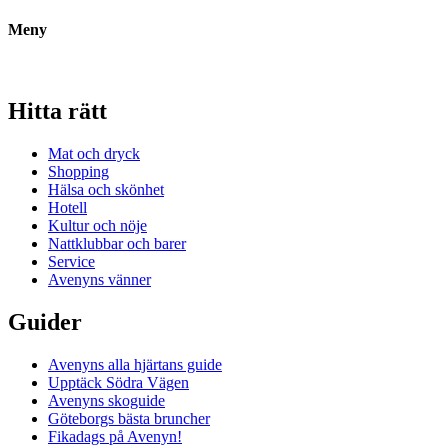
Meny
Hitta rätt
Mat och dryck
Shopping
Hälsa och skönhet
Hotell
Kultur och nöje
Nattklubbar och barer
Service
Avenyns vänner
Guider
Avenyns alla hjärtans guide
Upptäck Södra Vägen
Avenyns skoguide
Göteborgs bästa bruncher
Fikadags på Avenyn!