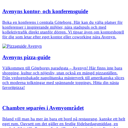
Avenyns kontor- och konferensguide
Boka en konferens i centrala Göteborg. Här kan du välja platser för
konferenser i inspirerande miljöer, nära stadspuls och med
kollektivtrafik direkt utanför dörren. Vi tipsar även om kontorshotell
för dig som letar efter eget kontor eller coworking nära Avenyn.
Avenyns pizza-guide
Välkommen till Göteborgs paradgata – Avenyn! Här finns inte bara
shopping, kultur och nöjesliv, utan också en mängd pizzaställen.
Från vedugnsbakade napolitanska mästerverk till amerikanska slices
och moderna tolkningar med spännande toppings. Hitta din nästa
favoritpizza!
Chambre separées i Avenyområdet
Ibland vill man ha mer än bara ett bord på restaurang, kanske ett helt
eget rum. Oavsett om det gäller en festlig födelsedagsmiddag, en