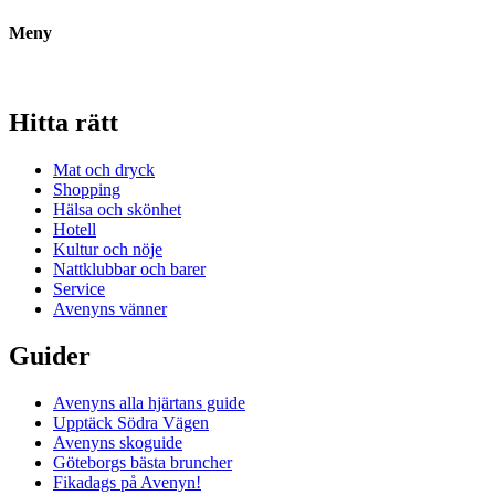
Meny
Hitta rätt
Mat och dryck
Shopping
Hälsa och skönhet
Hotell
Kultur och nöje
Nattklubbar och barer
Service
Avenyns vänner
Guider
Avenyns alla hjärtans guide
Upptäck Södra Vägen
Avenyns skoguide
Göteborgs bästa bruncher
Fikadags på Avenyn!