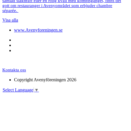
samlad släktträff eller en rolig kväll med kompisgänget, finns det
gott om restauranger i Avenyområdet som erbjuder chambre
séparée.
Visa alla
www.Avenyforeningen.se
Kontakta oss
Copyright Avenyföreningen 2026
Select Language
▼