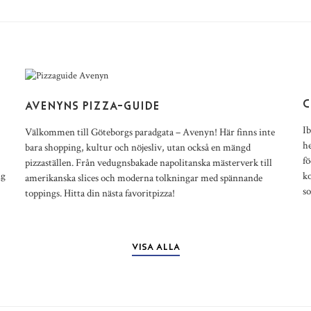
E
C
AVENYNS PIZZA-GUIDE
Ib
Välkommen till Göteborgs paradgata – Avenyn! Här finns inte
he
bara shopping, kultur och nöjesliv, utan också en mängd
fö
pizzaställen. Från vedugnsbakade napolitanska mästerverk till
ng
k
amerikanska slices och moderna tolkningar med spännande
s
toppings. Hitta din nästa favoritpizza!
VISA ALLA