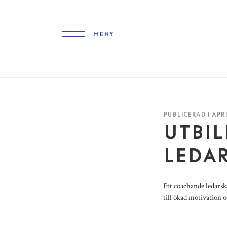
MENY
PUBLICERAD 1 APRI
UTBI
LEDA
Ett coachande ledarska
till ökad motivation o