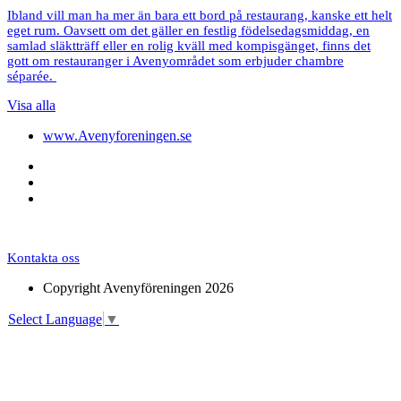
Ibland vill man ha mer än bara ett bord på restaurang, kanske ett helt
eget rum. Oavsett om det gäller en festlig födelsedagsmiddag, en
samlad släktträff eller en rolig kväll med kompisgänget, finns det
gott om restauranger i Avenyområdet som erbjuder chambre
séparée.
Visa alla
www.Avenyforeningen.se
Kontakta oss
Copyright Avenyföreningen 2026
Select Language
▼