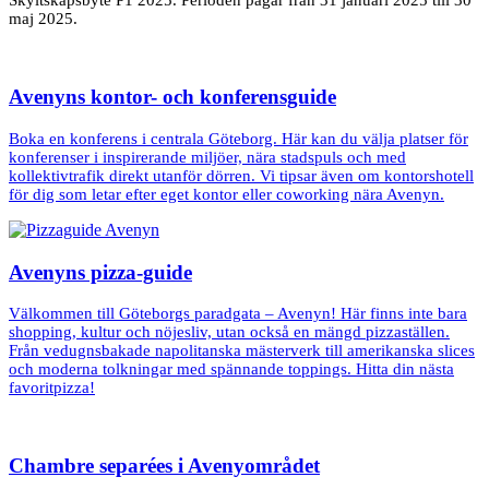
Skyltskåpsbyte P1 2025. Perioden pågår från 31 januari 2025 till 30
maj 2025.
Avenyns kontor- och konferensguide
Boka en konferens i centrala Göteborg. Här kan du välja platser för
konferenser i inspirerande miljöer, nära stadspuls och med
kollektivtrafik direkt utanför dörren. Vi tipsar även om kontorshotell
för dig som letar efter eget kontor eller coworking nära Avenyn.
Avenyns pizza-guide
Välkommen till Göteborgs paradgata – Avenyn! Här finns inte bara
shopping, kultur och nöjesliv, utan också en mängd pizzaställen.
Från vedugnsbakade napolitanska mästerverk till amerikanska slices
och moderna tolkningar med spännande toppings. Hitta din nästa
favoritpizza!
Chambre separées i Avenyområdet