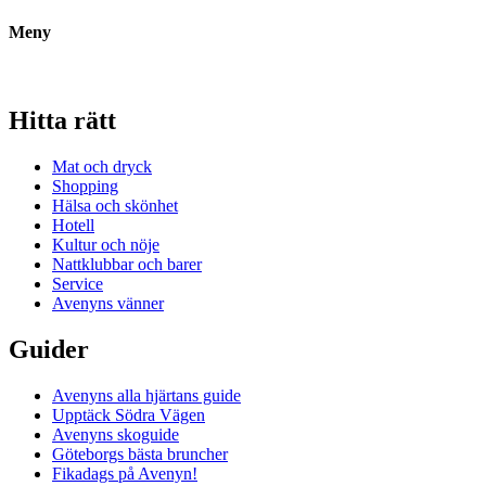
Meny
Hitta rätt
Mat och dryck
Shopping
Hälsa och skönhet
Hotell
Kultur och nöje
Nattklubbar och barer
Service
Avenyns vänner
Guider
Avenyns alla hjärtans guide
Upptäck Södra Vägen
Avenyns skoguide
Göteborgs bästa bruncher
Fikadags på Avenyn!