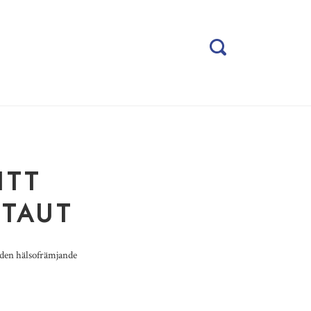
ITT
TTAUT
 den hälsofrämjande