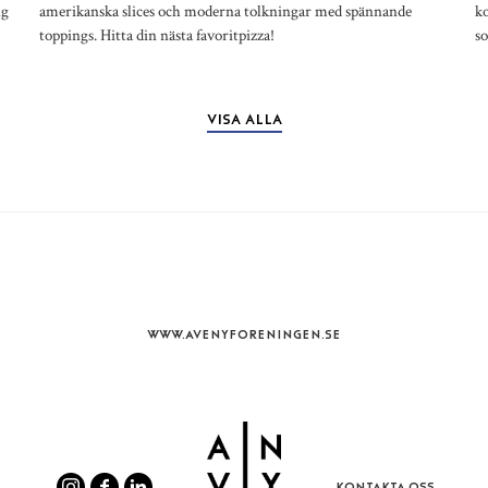
ng
amerikanska slices och moderna tolkningar med spännande
k
toppings. Hitta din nästa favoritpizza!
s
VISA ALLA
WWW.AVENYFORENINGEN.SE
KONTAKTA OSS