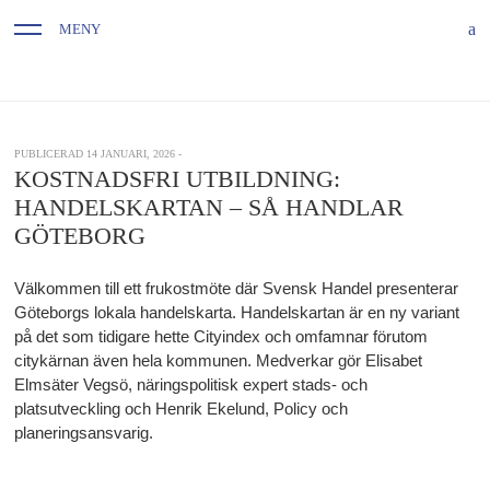
MENY
PUBLICERAD 14 JANUARI, 2026 -
KOSTNADSFRI UTBILDNING:
HANDELSKARTAN – SÅ HANDLAR
GÖTEBORG
Välkommen till ett frukostmöte där Svensk Handel presenterar
Göteborgs lokala handelskarta. Handelskartan är en ny variant
på det som tidigare hette Cityindex och omfamnar förutom
citykärnan även hela kommunen. Medverkar gör Elisabet
Elmsäter Vegsö, näringspolitisk expert stads- och
platsutveckling och Henrik Ekelund, Policy och
planeringsansvarig.