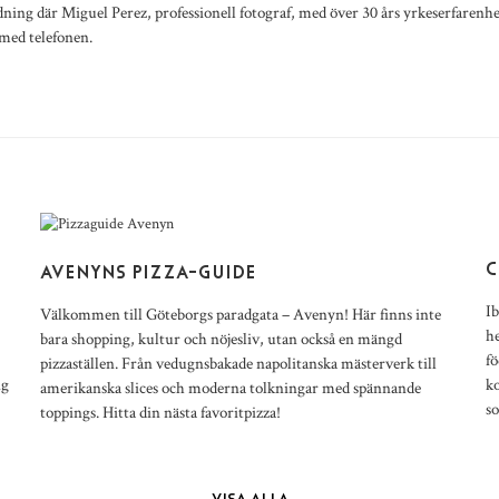
ldning där Miguel Perez, professionell fotograf, med över 30 års yrkeserfarenhe
r med telefonen.
E
C
AVENYNS PIZZA-GUIDE
Ib
Välkommen till Göteborgs paradgata – Avenyn! Här finns inte
he
bara shopping, kultur och nöjesliv, utan också en mängd
fö
pizzaställen. Från vedugnsbakade napolitanska mästerverk till
ng
k
amerikanska slices och moderna tolkningar med spännande
s
toppings. Hitta din nästa favoritpizza!
VISA ALLA