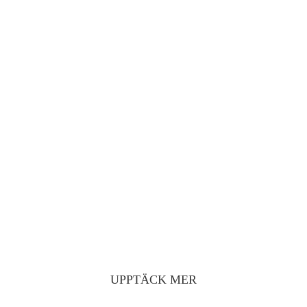
AVENYNS SOCIALA
MEDIER
FÖLJ OSS I SOCIALA MEDIER FÖR
INSPIRATION, TIPS OCH NYHETER
RESTAURANGTIPS
MIDDAGSGUIDEN SOM HJÄLPER DIG ATT
HITTA RÄTT BLAND AVENYNS
RESTAURANGER
UPPTÄCK MER