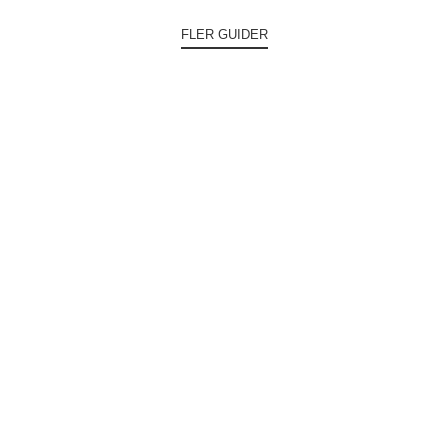
FLER GUIDER
UPPRUSTNINGEN AV AVENYN
OCH GÖTAPLATSEN
FLER NYHETER OM
AVENYOMRÅDET