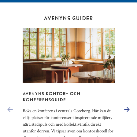
AVENYNS GUIDER
AVENYNS KONTOR- OCH
AVE
KONFERENSGUIDE
Välko
Boka en konferens i centrala Göteborg. Här kan du
Här f
välja platser för konferenser i inspirerande miljöer,
utan 
nära stadspuls och med kollektivtrafik direkt
vedug
utanför dörren. Vi tipsar även om kontorshotell för
ameri