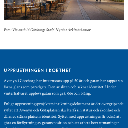
Foto: Visionsbild Göteborgs Stad/ Nyréns Arkitektkontor
UPPRUSTNINGEN I KORTHET
Avenyn i Göteborg har inte rustats upp på 50 år och gatan har tappat sin
forna glans som paradgata. Den är sliten och saknar identitet. Under
vinterhalvåret upplevs gatan som grå, öde och blåsig.
Enligt
upprustningsprojektets inriktningsdokument
är det övergripande
syftet att Avenyn och Götaplatsen ska återfå sin status och skönhet och
därmed stärka platsens identitet. Syftet med upprustningen är också att
göra en förflyttning av gatans position och att arbeta bort utmaningar