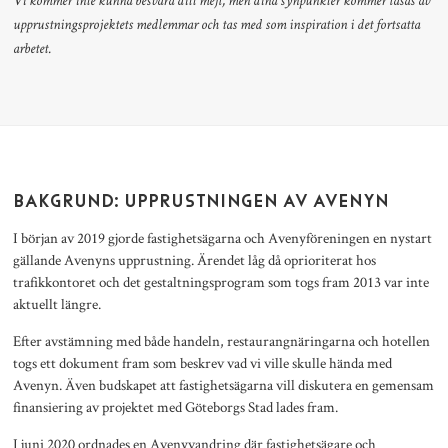
Vi kommer inte kunna besvara ditt mejl, men dina synpunkter kommer läsas av
upprustningsprojektets medlemmar och tas med som inspiration i det fortsatta
arbetet.
BAKGRUND: UPPRUSTNINGEN AV AVENYN
I början av 2019 gjorde fastighetsägarna och Avenyföreningen en nystart
gällande Avenyns upprustning. Ärendet låg då oprioriterat hos
trafikkontoret och det gestaltningsprogram som togs fram 2013 var inte
aktuellt längre.
Efter avstämning med både handeln, restaurangnäringarna och hotellen
togs ett dokument fram som beskrev vad vi ville skulle hända med
Avenyn. Även budskapet att fastighetsägarna vill diskutera en gemensam
finansiering av projektet med Göteborgs Stad lades fram.
I juni 2020 ordnades en Avenyvandring där fastighetsägare och