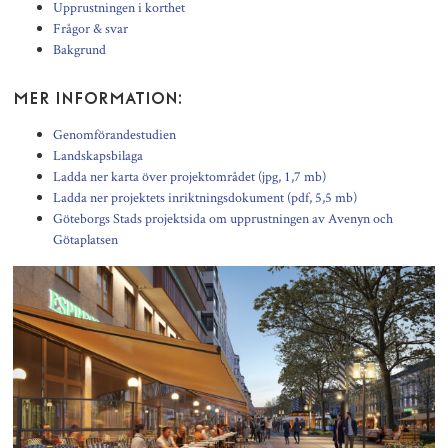
Upprustningen i korthet
Frågor & svar
Bakgrund
MER INFORMATION:
Genomförandestudien
Landskapsbilaga
Ladda ner karta över projektområdet (jpg, 1,7 mb)
Ladda ner projektets inriktningsdokument (pdf, 5,5 mb)
Göteborgs Stads projektsida om upprustningen av Avenyn och
Götaplatsen