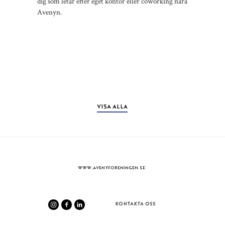
dig som letar efter eget kontor eller coworking nära
spänn
Avenyn.
VISA ALLA
WWW.AVENYFORENINGEN.SE
KONTAKTA OSS