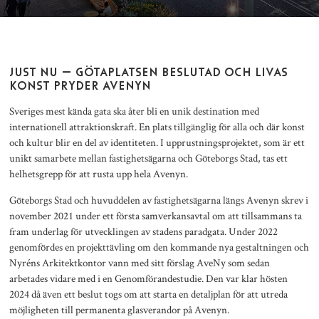
JUST NU – GÖTAPLATSEN BESLUTAD OCH LIVAS
KONST PRYDER AVENYN
Sveriges mest kända gata ska åter bli en unik destination med
internationell attraktionskraft. En plats tillgänglig för alla och där konst
och kultur blir en del av identiteten. I upprustningsprojektet, som är ett
unikt samarbete mellan fastighetsägarna och Göteborgs Stad, tas ett
helhetsgrepp för att rusta upp hela Avenyn.
Göteborgs Stad och huvuddelen av fastighetsägarna längs Avenyn skrev i
november 2021 under ett första samverkansavtal om att tillsammans ta
fram underlag för utvecklingen av stadens paradgata. Under 2022
genomfördes en projekttävling om den kommande nya gestaltningen och
Nyréns Arkitektkontor vann med sitt förslag AveNy som sedan
arbetades vidare med i en Genomförandestudie. Den var klar hösten
2024 då även ett beslut togs om att starta en detaljplan för att utreda
möjligheten till permanenta glasverandor på Avenyn.