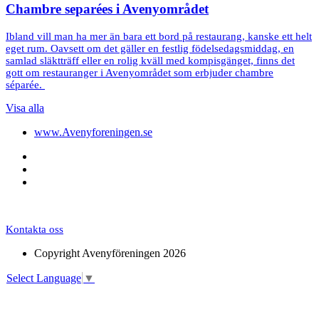
Chambre separées i Avenyområdet
Ibland vill man ha mer än bara ett bord på restaurang, kanske ett helt
eget rum. Oavsett om det gäller en festlig födelsedagsmiddag, en
samlad släktträff eller en rolig kväll med kompisgänget, finns det
gott om restauranger i Avenyområdet som erbjuder chambre
séparée.
Visa alla
www.Avenyforeningen.se
Kontakta oss
Copyright Avenyföreningen 2026
Select Language
▼