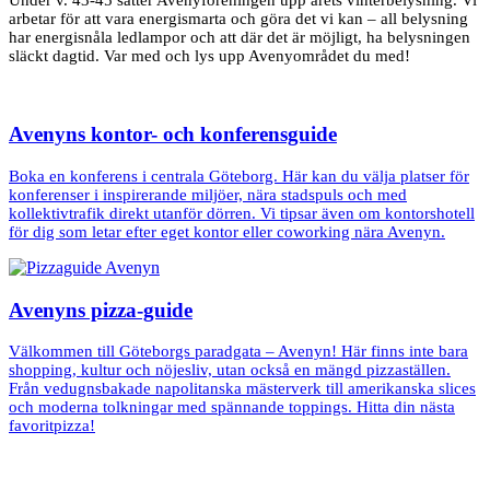
Under v. 43-45 sätter Avenyföreningen upp årets vinterbelysning. Vi
arbetar för att vara energismarta och göra det vi kan – all belysning
har energisnåla ledlampor och att där det är möjligt, ha belysningen
släckt dagtid. Var med och lys upp Avenyområdet du med!
Avenyns kontor- och konferensguide
Boka en konferens i centrala Göteborg. Här kan du välja platser för
konferenser i inspirerande miljöer, nära stadspuls och med
kollektivtrafik direkt utanför dörren. Vi tipsar även om kontorshotell
för dig som letar efter eget kontor eller coworking nära Avenyn.
Avenyns pizza-guide
Välkommen till Göteborgs paradgata – Avenyn! Här finns inte bara
shopping, kultur och nöjesliv, utan också en mängd pizzaställen.
Från vedugnsbakade napolitanska mästerverk till amerikanska slices
och moderna tolkningar med spännande toppings. Hitta din nästa
favoritpizza!