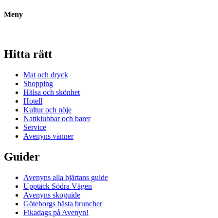
Meny
Hitta rätt
Mat och dryck
Shopping
Hälsa och skönhet
Hotell
Kultur och nöje
Nattklubbar och barer
Service
Avenyns vänner
Guider
Avenyns alla hjärtans guide
Upptäck Södra Vägen
Avenyns skoguide
Göteborgs bästa bruncher
Fikadags på Avenyn!